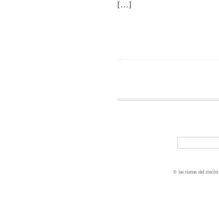
[…]
© las tierras del rincón